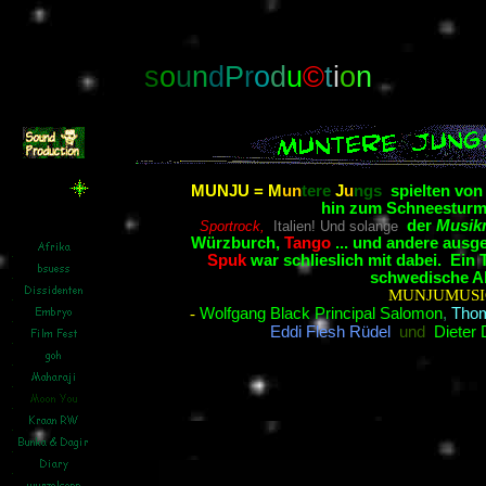
s
o
u
n
d
P
r
o
d
u
©
t
i
o
n
MUNJU = M
un
tere
J
u
ngs
spielten von
hin zum Schneesturm
der
Musik
Sportrock,
Italien! Und solange
Würzburch,
Tango
... und andere ausg
Spuk
war schlieslich mit dabei. Ein 
schwedische A
MUNJUMUSI
-
Wolfgang Black Principal Salomon
,
Thom
Eddi Flesh Rüdel
und
Dieter 