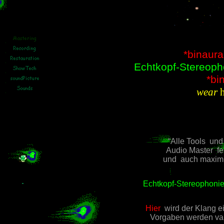
*binaura
Echtkopf-Stereoph
*bin
wear
h
“Alle Tools und 
Audio Master fe
und auch maximie
Echtkopf-Stereophoni
Hier
wird der Klang e
Vorgaben werden vari