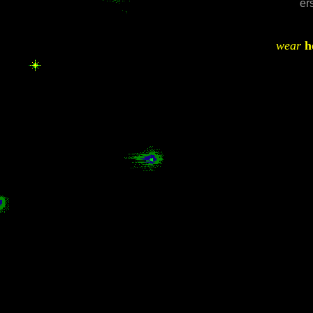
ers
wear
h