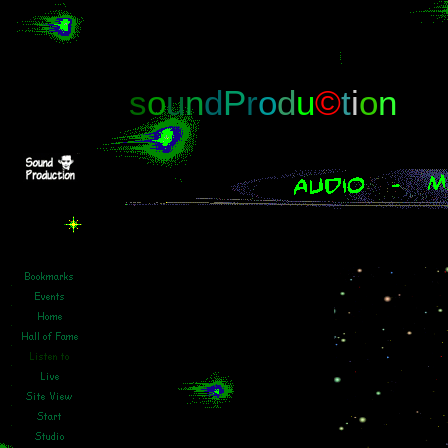
s
o
u
n
d
P
r
o
d
u
©
t
i
o
n