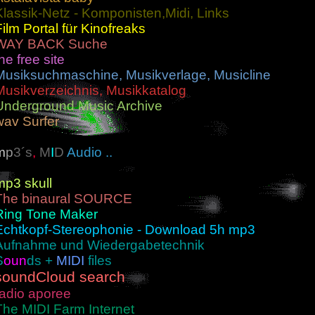
Klassik-Netz - Komponisten,Midi, Links
Film Portal für Kinofreaks
WAY BACK Suche
he free site
Musiksuchmaschine, Musikverlage, Musicline
Musikverzeichnis, Musikkatalog
Underground Music Archive
wav Surfer
m
p
3´s
,
M
I
D
Audio ..
mp3 skull
The binaural SOURCE
Ring Tone Maker
Echtkopf-Stereophonie - Download 5h mp3
Aufnahme und Wiedergabetechnik
S
oun
ds +
MIDI
files
soundCloud search
radio aporee
The MIDI Farm Internet