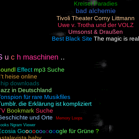
Kreisel Paradies
bad alchemie
Tivoli Theater Corny Littmann
Uwe v. Trotha und der VOLZ
Umsonst & Draußen
Best Black Site
The magic is rea
S
u
c
h maschinen
..
soundl
Effect
mp3 Suche
't heise online
chip downloads
Jazz in Deutschland
Tonspion für rare Musikfiles
Tumblr. die Erklärung ist kompliziert
TV
Bookmark
Suche
Geschichte und Orte
Memory Loops
ooks Ngram Viewer
Ecosia Go
o
o
o
o
o
o
o
o
o
o
gle für Grüne
?
Astalavista baby