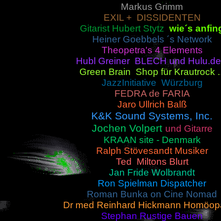
Markus Grimm
EXIL + DISSIDENTEN
Gitarist Hubert Stytz
wie´s anfin
Heiner Goebbels ´s Network
Theopetra's 4 Elements
Hubl Greiner BLECH und Hulu.de 
Green Brain Shop für Krautrock ..
JazzInitiative Würzburg
FEDRA de FARIA
Jaro Ullrich Balß
K&K Sound Systems, Inc.
Jochen Volpert
und Gitarre
KRAAN site - Denmark
Ralph Stövesandt Musiker
Ted Miltons Blurt
Jan Fride Wolbrandt
Ron Spielman Dispatcher
Roman Bunka on Cine Nomad
Dr med Reinhard Hickmann Homöopa
Stephan Rustige Bauen