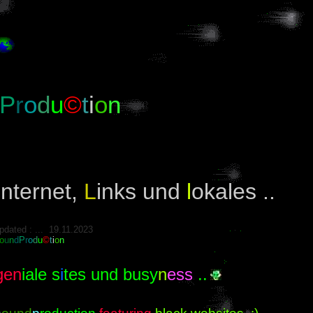
P
r
o
d
u
©
t
i
o
n
I
nternet,
L
inks und
l
okales ..
pdated : ... 19.11.2023
o
u
n
d
P
r
o
d
u
©
t
i
o
n
gen
iale s
i
tes und busy
n
ess
..