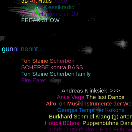
3D
Art
Haus
video
modern
Klassik
radio
Charly
Heidenreich DJ
FREAK SHOW
g
u
n
n
i nennt..
Ton Steine
S
cherben
SCHERBE kontra BASS
Ton Steine Scherben family
Fire Eater
Andreas Klinksiek
>>>
Antje Vega
The last Dance
AfroTon Musikinstrumente der Wel
Georgia Templiner Kokons
Burkhard Schmidl Klang (g) arte
Hobbit Bühne
Puppenbühne Dan
Chris Cuttlers site .. Fred Frith a