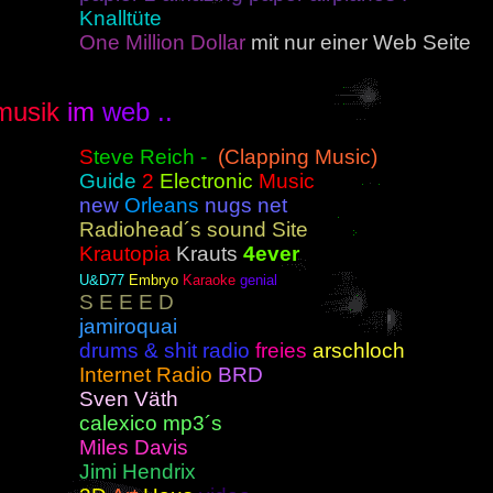
Knalltüte
One Million Dollar
mit nur einer Web Seite
musik
im
web ..
S
teve Reich -
(Clapping Music)
Guide
2
Electronic
Music
new
Orleans
nugs net
Radiohead´s sound Site
Krautopia
Krauts
4ever
U&D77
Embryo
Karaoke
genial
S E E E D
jamiroquai
drums & shit radio
freies
arschloch
Internet Radio
BRD
Sven Väth
calexico mp3´s
Miles Davis
Jimi Hendrix