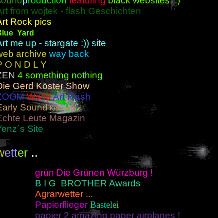
s
ound
p
roduction
featuring
black websites :)
Art from wojtek - flash Geschichten
Art Rock pics
Blue Yard
rt me up - stargate :)) site
web archive
way back
P O N D L Y
ZEN
4 something nothing
Die Gerd Köster Show
ZOOM
World
Art Flash
Early Sound
Kids Music
Echte Leute Magazin
Yenz´s Site
w
ett
er
..
grün Die Grünen Würzburg !
B I G BROTHER Awards
Agrarwetter ...
Papierflieger
Bastelei
papier 2 amazing paper airplanes !