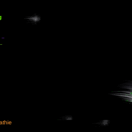
g
..
.
thie