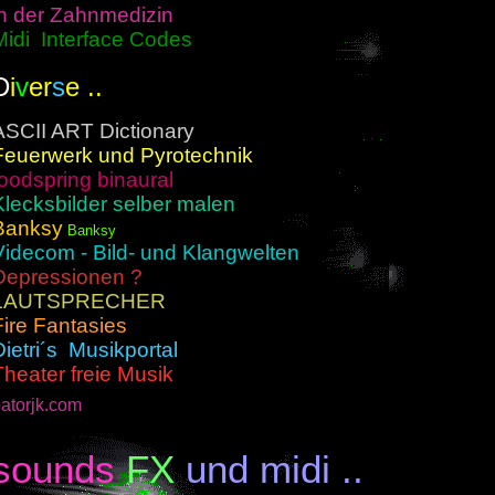
in der Zahnmedizin
Midi Interface Codes
D
i
v
er
s
e ..
ASCII ART Dictionary
Feuerwerk und Pyrotechnik
foodspring binaural
Klecksbilder selber malen
Banksy
Banksy
Videcom - Bild- und Klangwelten
Depressionen ?
LAUTSPRECHER
Fire Fantasies
Dietri´s Musikportal
Theater freie Musik
atorjk.com
sounds
FX
und midi ..