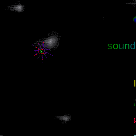
s
o
u
n
d
u
s