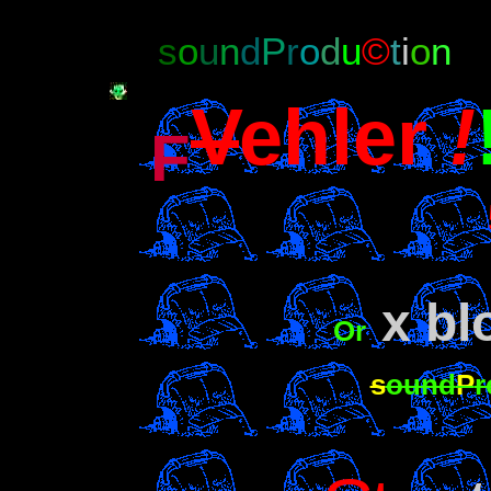
s
o
u
n
d
P
r
o
d
u
©
t
i
o
n
V
ehler
!
F
x bl
Or
s
ound
P
r