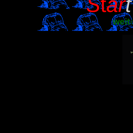
S
t
ar
t
weit